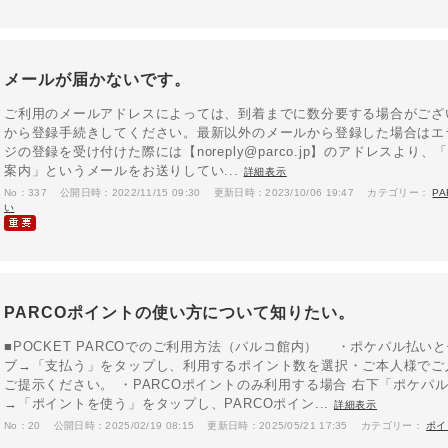
メールが届かないです。
ご利用のメールアドレスによっては、到着までに数分要する場合がござ
から登録手続きしてください。最新以外のメールから登録した場合はエラ
ジの登録を受け付けた際には【noreply@parco.jp】のアドレスよ
案内」というメールをお送りしてい...
詳細表示
No：337
公開日時：2022/11/15 09:30
更新日時：2023/10/06 19:47
カテゴリー：
P
い
PARCOポイントの使い方について知りたい。
■POCKET PARCOでのご利用方法（パルコ館内） ・ポケパル払
ブ→「支払う」をタップし、利用するポイント数を選択・ご本人様でご
ご提示ください。 ・PARCOポイントのみ利用する場合 右下「ポケパ
→「ポイントを使う」をタップし、PARCOポイン...
詳細表示
No：20
公開日時：2025/02/19 08:15
更新日時：2025/05/21 17:35
カテゴリー：
ポイ