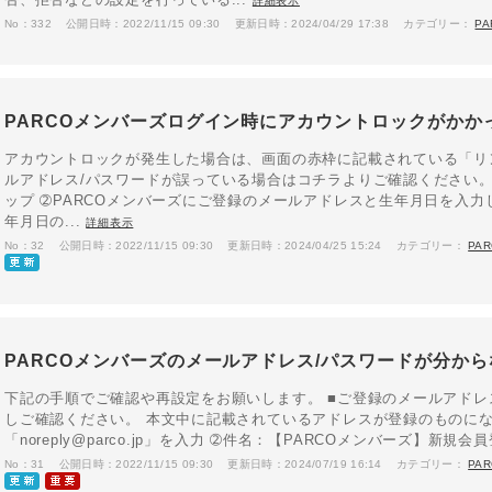
詳細表示
No：332
公開日時：2022/11/15 09:30
更新日時：2024/04/29 17:38
カテゴリー：
P
PARCOメンバーズログイン時にアカウントロックがかか
アカウントロックが発生した場合は、画面の赤枠に記載されている「リ
ルアドレス/パスワードが誤っている場合はコチラよりご確認ください。
ップ ➁PARCOメンバーズにご登録のメールアドレスと生年月日を入
年月日の...
詳細表示
No：32
公開日時：2022/11/15 09:30
更新日時：2024/04/25 15:24
カテゴリー：
PA
PARCOメンバーズのメールアドレス/パスワードが分か
下記の手順でご確認や再設定をお願いします。 ■ご登録のメールアドレ
しご確認ください。 本文中に記載されているアドレスが登録のものにな
「noreply@parco.jp」を入力 ➁件名：【PARCOメンバーズ】新規
No：31
公開日時：2022/11/15 09:30
更新日時：2024/07/19 16:14
カテゴリー：
PA