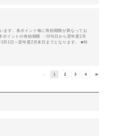
ざいます。各ポイント毎に有効期限が異なってお
通常ポイントの有効期限 ・付与日から翌年度2月
3月1日～翌年度2月末日までとなります。 ■特
≪
1
2
3
4
≫