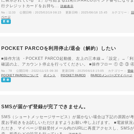
に表示されている「2」から始まる12桁のPARCOポイント番号になります
行クレジットカードをお持ち...
詳細表示
No：1133
公開日時：2025/02/19 08:15
更新日時：2025/06/16 15:45
カテゴリー：
旧
ページ
POCKET PARCOを利用停止/退会（解約）したい
■操作方法 ・POCKET PARCO起動後、左上の三本線→「設定」→
確認の上、アカウント停止を行ってください。 ■操作フロー ① ② ③ 
No：78
公開日時：2022/11/15 09:30
更新日時：2025/06/18 15:05
カテゴリー：
登録
POCKET PARCOについて
,
ポイント
,
POCKET PARCO
,
PARCOメンバーズマイページ
SMSが届かず登録が完了できません。
SMS（ショートメッセージサービス）が届かない場合は下記の原因が考
度お手続きをお試しいただけますようお願い申し上げます。 ■電波状況
ただき、マイページ登録受付メール内のURLに再度アクセスし、SMSが
否、拒否などの設定を行っている...