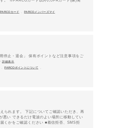
。 ※PARCOカード以外のJFRカード(株)発
PARCOカード
,
PARCOメンバーズマイ
「利用停止・退会」 保有ポイントなど注意事項をご
④
詳細表示
,
PARCOポイントについて
,
えられます。 下記についてご確認いただき、再
が悪い できるだけ電波のよい場所に移動してい
届くかをご確認ください ■着信拒否、SMS拒