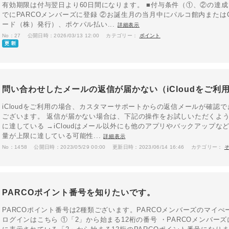
有効期限は付与翌日より60日間になります。 ■付与条件（①、②の達
でにPARCOメンバーズに登録 ②お誕生月の当月中にパルコ館内またはONL
ード（株）発行）、ポケパル払い...
詳細表示
No：27
公開日時：2026/03/13 12:00
カテゴリー：
ポイント
問い合わせしたメールの返信が届かない（iCloudをご利
iCloudをご利用の場合、カスタマーサポートからの返信メールが確認
ございます。 返信が届かない場合は、下記の操作をお試しいただくようお
に達している →iCloudはメール以外にも他のアプリやバックアップ
量が上限に達している可能性...
詳細表示
No：1458
公開日時：2023/05/29 00:00
更新日時：2023/06/14 16:46
カテゴリー：
PARCOポイント番号を知りたいです。
PARCOポイント番号は2種類ございます。PARCOメンバーズのマイぺ
ログインはこちら ①「2」から始まる12桁の番号 ・PARCOメンバー