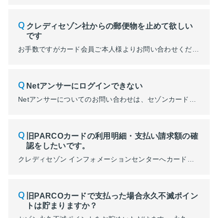
クレディセゾン社からの郵便物を止めて欲しい
です
お手数ですがカード会員ご本人様よりお問い合わせください。 お問い合わせ先は、カード裏面に記載されているインフォメーションセンターの連絡先をご確認ください。 ■クレディセゾン インフォメーションセンターに関する質問はコチラ
Netアンサーにログインできない
Netアンサーについてのお問い合わせは、セゾンカードインフォメーションセンターにて承ります。カード会員ご本人様よりご連絡をお願いいたします。 ■(株)クレディセゾン インフォメーションセンター https://www.saisoncard.co.jp/qa/qa026.html ■セゾンカウンター窓口一覧：https://www.saisoncard.co.jp/cdatm/count...
旧PARCOカードの利用明細・支払い請求額の確
認をしたいです。
クレディセゾン インフォメーションセンターへカード会員ご本人様よりお問い合わせください。 電話番号の確認方法は➀～③になります。 ➀カード裏面に記載されているクレディセゾン インフォメーションセンター ➁カード裏面のQRコードを読み込む​ ※QRコードが記載されていないカードもございます。 ③チャットより確認 https://www.saisoncard.co.jp/chatbot...
旧PARCOカードで支払った場合永久不滅ポイン
トは貯まりますか？