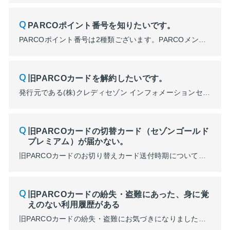
PARCOポイント番号を知りたいです。
PARCOポイント番号は2種類ございます。PARCOメンバーズのマイぺージから確認できます。 PARCOメンバーズへのログインはこちら ①「2」から始まる12桁の番号 ・PARCOメンバーズにログイン後、TOP画面「ポイント番号・ID」に表示されている「2」から始まる12桁のPARCOポイント番号になります。 ※PARCOカード以外のJFRカード(株)発行クレジットカードをお持ち...
旧PARCOカードを解約したいです。
発行元である(株)クレディセゾン インフォメーションセンターにて承ります。 お問い合わせ先は、カード裏面に記載されているインフォメーションセンターの連絡先をご確認ください。カード会員ご本人様よりお問い合わせください。 ■クレディセゾン インフォメーションセンターに関する質問はコチラ
旧PARCOカードの切替カード（セゾンゴールド
プレミアム）が届かない。
旧PARCOカードのお切り替えカード送付時期について詳細はこちら 上記リンクページ内でも解決できなかった場合は、旧PARCOカード裏面に記載されているクレディセゾン インフォメーションセンターの連絡先をご確認ください。 ご連絡する際には、クレジットカード会員ご本人様よりお問い合わせください。 ■クレディセゾン インフォメーションセンターに関する質問はこちら ※(株...
旧PARCOカードの紛失・盗難にあった、身に覚
えのない利用履歴がある
旧PARCOカードの紛失・盗難にお気づきになりましたら、カード発行元の（株）クレディセゾンへ至急ご連絡ください。 直ちにカードの無効手続きをいたします。また同時にお近くの警察または交番にもお届けください。 ■国内での紛失・盗難の時(年中無休・24時間受付) 0570-064-107 コレクトコールの場合 03-5992-8300 ※電話局のオペレーターを...