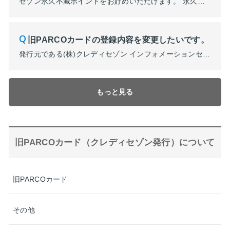
セゾン永久不滅ポイントをお貯めいただけます。 永久不滅ポイントについての詳細は下記ホームページをご覧ください。 ■永久不滅ポイント https://www.saisoncard.co.jp/point/ ※PARCOポイントを貯める・利用いただく場合はポケパル払いでのお支払いが必要となります。
旧PARCOカードの登録内容を変更したいです。
発行元である(株)クレディセゾン インフォメーションセンターにて承ります。カード会員ご本人様より、お手持ちのPARCOカードの券面裏にございますインフォメーションセンターもしくは、下記のリンク先へご連絡をお願いいたします。 ■クレディセゾン インフォメーションセンターに関する質問はコチラ
もっと見る
旧PARCOカード（クレディセゾン発行）について
旧PARCOカード
その他