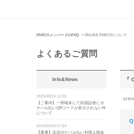
PARCOメンバーズのFAQ
>
ONLINE PARCOについて
よくあるご質問
『 
Info&News
2025/05/14 11:00
62件中
【ご案内】一部端末にて顔認証後にポ
ケパル払いQRコードが表示されない件
について
2023/03/10 07:00
【重要】店頭ポケパル払い利用上限金