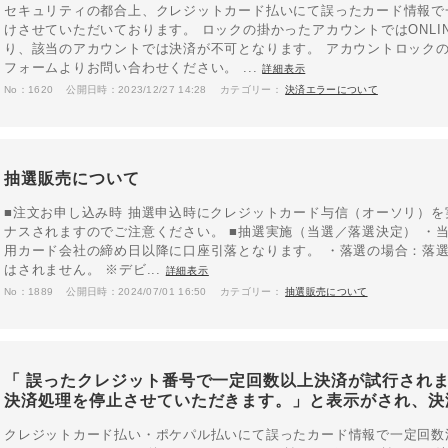
セキュリティの都合上、クレジットカード払いにて誤ったカード情報で
けさせていただいております。 ロックの掛かったアカウントではONLIN
り、該当のアカウントでは決済が不可となります。 アカウントロック
フォームよりお問い合わせください。 ...
詳細表示
No：1620
公開日時：2023/12/27 14:28
カテゴリー：
決済エラーについて
抽選販売について
■注文お申し込み時 抽選申込時にクレジットカード与信（オーソリ）を
ナスされますのでご注意ください。 ■抽選実施（当選／落選決定） ・
用カード会社の締め日以降に口座引落となります。 ・落選の場合：落
はされません。 ※デビ...
詳細表示
No：1889
公開日時：2024/07/01 16:50
カテゴリー：
抽選販売について
「 誤ったクレジット番号で一定回数以上決済が試行され
決済処理を停止させていただきます。」と表示がされ、決
クレジットカード払い・ポケパル払いにて誤ったカード情報で一定回数