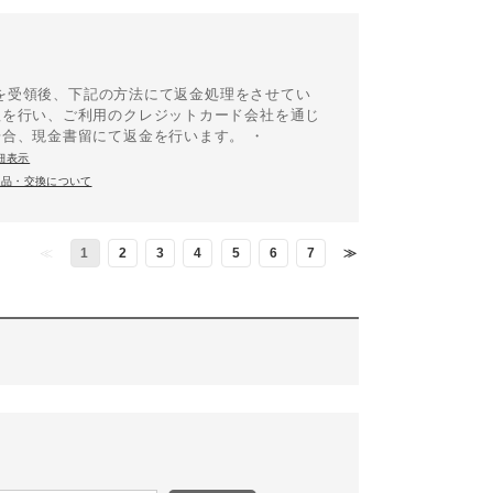
商品を受領後、下記の方法にて返金処理をさせてい
理を行い、ご利用のクレジットカード会社を通じ
合、現金書留にて返金を行います。 ・
細表示
返品・交換について
≪
1
2
3
4
5
6
7
≫