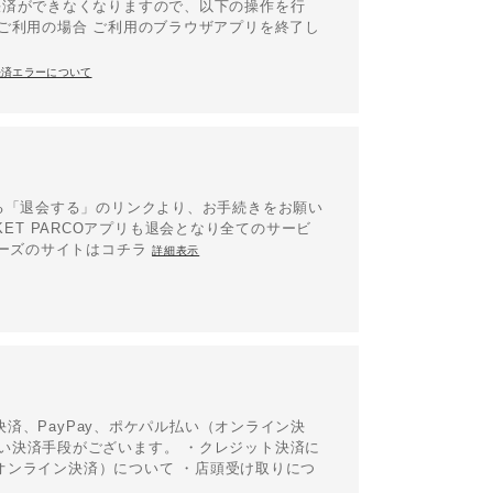
決済ができなくなりますので、以下の操作を行
ご利用の場合 ご利用のブラウザアプリを終了し
決済エラーについて
る「退会する」のリンクより、お手続きをお願い
CKET PARCOアプリも退会となり全てのサービ
バーズのサイトはコチラ
詳細表示
決済、PayPay、ポケパル払い（オンライン決
い決済手段がございます。 ・クレジット決済に
（オンライン決済）について ・店頭受け取りにつ