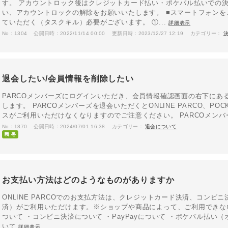
す。 アカウントロック後はクレジットカード払い・ポケパル払いでの
い、アカウントロックの解除をお願いいたします。 ■スマートフォンを
ていただく（タスクキル）必要がございます。 ①...
詳細表示
No：1304
公開日時：2022/11/14 00:00
更新日時：2023/12/27 12:19
カテゴリー：
退会したい/会員情報を削除したい
PARCOメンバーズにログインいただき、会員情報確認画面の右下にあ
します。 PARCOメンバーズを退会いただくとONLINE PARCO、PO
スがご利用いただけなくなりますのでご注意ください。 PARCOメン
No：1870
公開日時：2024/07/01 16:38
カテゴリー：
退会について
お支払い方法はどのようなものがありますか
ONLINE PARCOでのお支払方法は、クレジットカード決済、コンビニ
済）がご利用いただけます。※ショップや商品によって、ご利用できな
ついて ・コンビニ決済について ・PayPayについて ・ポケパル払い
いて
詳細表示