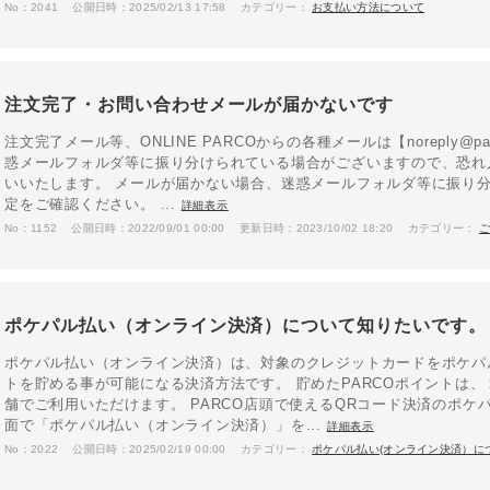
No：2041
公開日時：2025/02/13 17:58
カテゴリー：
お支払い方法について
注文完了・お問い合わせメールが届かないです
注文完了メール等、ONLINE PARCOからの各種メールは【noreply@
惑メールフォルダ等に振り分けられている場合がございますので、恐れ
いいたします。 メールが届かない場合、迷惑メールフォルダ等に振り
定をご確認ください。 ...
詳細表示
No：1152
公開日時：2022/09/01 00:00
更新日時：2023/10/02 18:20
カテゴリー：
ポケパル払い（オンライン決済）について知りたいです。
ポケパル払い（オンライン決済）は、対象のクレジットカードをポケパル
トを貯める事が可能になる決済方法です。 貯めたPARCOポイントは、１P
舗でご利用いただけます。 PARCO店頭で使えるQRコード決済のポケパル
面で「ポケパル払い（オンライン決済）」を...
詳細表示
No：2022
公開日時：2025/02/19 00:00
カテゴリー：
ポケパル払い(オンライン決済）に