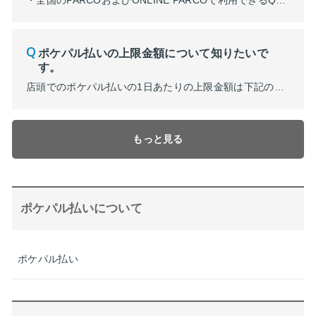
・全国のPARCOおよびONLINE PARCOで利用できるQRコード決済サービスになります。 POCKET PARCO（アプリ）に対象のクレジットカードを登録することで、スマートフォンで決済いただけます。決済完了後、PARCOポイントやクレジットカードのポイントがダブルで貯まります。 ご登録のクレジットカードでPARCOポイントの付与数が異なります。 ・ポケパル払いに登録できるクレジ...
ポケパル払いの上限金額について知りたいで
す。
店頭でのポケパル払いの1日あたりの上限金額は下記の通りとなります。 ※2024年2月7日（水）より上限金額が10万円（税込）に変更しております。詳細はコチラをご確認ください。 ・PARCOカード（JFRカード㈱発行）をお持ちの場合は、クレジットカード決済で10万円を超える場合も、PARCOポイントをお貯めいただけます。※お客様のご利用枠までお買い物いただけます。なお、クレジットカード...
もっと見る
ポケパル払いについて
ポケパル払い