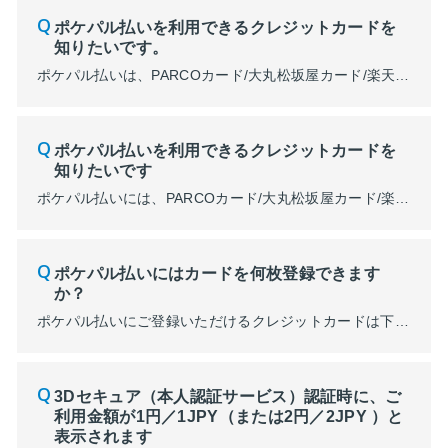
ポケパル払いを利用できるクレジットカードを
知りたいです。
ポケパル払いは、PARCOカード/大丸松坂屋カード/楽天カード/セゾンカード/JCB/アメリカン・エキスプレス/ダイナースクラブカードがご登録いただけます。 ご登録のカードによってPARCOポイントの付与数が異なります。 ■110円（税込）ごとにランクに応じて３～７pt貯まるカード PARCOカード/大丸松坂屋カード ※JFRカード(株)発行のPARCOカードです。(株)クレディ...
ポケパル払いを利用できるクレジットカードを
知りたいです
ポケパル払いには、PARCOカード/大丸松坂屋カード/楽天カード/セゾンカード/JCB/アメリカン・エキスプレス/ダイナースクラブカードがご登録いただけます。 ご登録のカードによってPARCOポイントの付与数が変動します。 ■110円（税込）ごとにランクに応じて３～７pt貯まるカード PARCOカード/大丸松坂屋カード ※JFRカード(株)発行のPARCOカードです。(株)クレディセ...
ポケパル払いにはカードを何枚登録できます
か？
ポケパル払いにご登録いただけるクレジットカードは下記いずれかの1枚になります。 ・PARCOカード(JFRカード㈱発行)/大丸松坂屋カード/楽天カード/セゾンカード/JCB/アメリカン・エキスプレス/ダイナースクラブ ご登録クレジットカードを変更・削除されても、PARCOポイントやランク、本年度のご利用金額などは変わらず引き継がれます。 ※2025年2月19日（水）以前よりクレジットカ...
3Dセキュア（本人認証サービス）認証時に、ご
利用金額が1円／1JPY（または2円／2JPY ）と
表示されます