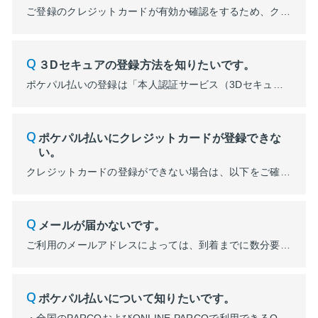
ご登録のクレジットカードが有効か確認をするため、クレジットカード会社に承認の依頼を行ったものです。実際に1円（または2円）を請求されることはありませんのでご安心ください。 ■表示例 ※各クレジットカード会社ごとに画面や表示は異なります。
３Dセキュアの登録方法を知りたいです。
ポケパル払いの登録は「本人認証サービス（3Dセキュア）」に登録済のクレジットカードが必要になります。登録方法については、登録希望のクレジットカードを確認し各カード会社のWEBサイトをご確認ください。 ■本人認証サービス（3Dセキュア）のご登録方法 ご利用のクレジットカード会社のホームページなどで、あらかじめご本人様より本人認証パスワードを登録します。 ※本人認証サービス（3Dセキュア）...
ポケパル払いにクレジットカードが登録できな
い。
クレジットカードの登録ができない場合は、以下をご確認ください。 ・別のPOCKET PARCOで既に登録されている →登録端末より、クレジットカードの削除が必要になります。削除方法はコチラ ・3Dセキュア（本人認証サービス）が未登録である →未登録の場合、ポケパル払いの登録はできません。3Dセキュア（本人認証サービス）とは何ですか？ ・クレジット...
メールが届かないです。
ご利用のメールアドレスによっては、到着までに数分要する場合がございます。 なお、再送した場合は、最新のメールから登録手続きしてください。最新以外のメールから登録した場合はエラーとなります。 PARCOメンバーズマイページの登録を受け付けた際には【noreply@parco.jp】のアドレスより、「【PARCOメンバーズ】会員登録お手続きのご案内」というメールをお送りしてい...
ポケパル払いについて知りたいです。