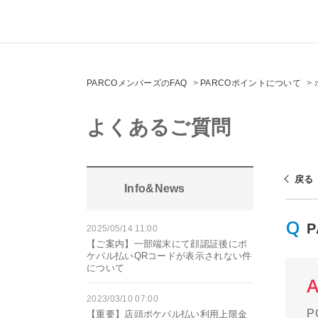
PARCOメンバーズのFAQ
>
PARCOポイントについて
>
よくあるご質問
戻る
Info&News
2025/05/14 11:00
【ご案内】一部端末にて顔認証後にポ
ケパル払いQRコードが表示されない件
について
2023/03/10 07:00
P
【重要】店頭ポケパル払い利用上限金