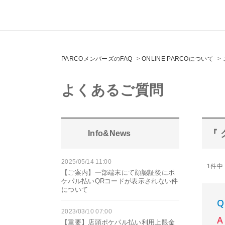
PARCOメンバーズのFAQ
>
ONLINE PARCOについて
>
よくあるご質問
『 
Info&News
2025/05/14 11:00
1件中 
【ご案内】一部端末にて顔認証後にポ
ケパル払いQRコードが表示されない件
について
2023/03/10 07:00
【重要】店頭ポケパル払い利用上限金