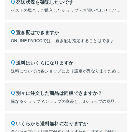
発送状況を確認したいです
ゲストの場合：ご購入したショップへお問い合わせください。 ONLINE PARCOショップ一覧 会員の場合：会員メニュー内「履歴」→「ご注文商品・チケット」→「購入履歴一覧」にて状況を確認できます。
置き配はできますか
ONLINE PARCOでは、置き配を指定することはできません。 商品発送時にONLINE PARCOからお送りしているメール「発送完了のお知らせ」に記載の配送業者にご連絡のうえ、置き配の指定をいただきますようお願いします。 ※メールに配送業者が記載されていない場合もございます。 ※配送業者は購入されたショップによって異なります。
送料はいくらになりますか
送料については各ショップにより設定が異なりますため、ご注文内容確認画面もしくは注文をご検討いただいておりますショップへお問い合わせくださいませ。 ONLINE PARCOショップ一覧 ※カートに入れた時点では送料を確認できません。住所入力など終えた最終ご注文内容確認画面でご確認いただけます。
別々に注文した商品は同梱できますか？
異なるショップ(Aショップの商品と、Bショップの商品など)でのお買い物の場合は、同梱することができません。 同ショップ内での同一会計ご注文に限り、複数の商品をまとめてカートに入れ、同梱発送が可能です。 なお、同一ショップ内でも、販売時期が異なる商品や、サイズが大きく異なる商品についてはご希望に添えない場合がございますので、ご不明な場合はショップへ直接お問合せください。
いくらから送料無料になりますか
各ショップにより設定が異なりますため、注文をご検討いただいておりますショップへお問い合わせくださいませ。 ONLINE PARCOショップ一覧