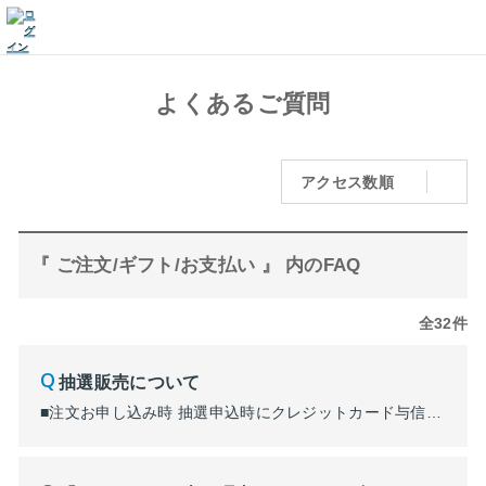
よくあるご質問
アクセス数順
『 ご注文/ギフト/お支払い 』 内のFAQ
全32件
抽選販売について
■注文お申し込み時 抽選申込時にクレジットカード与信（オーソリ）を実施いたします。 与信限度額から一時的にマイナスされますのでご注意ください。 ■抽選実施（当選／落選決定） ・当選の場合：当選のご連絡時に決済確定し、ご利用カード会社の締め日以降に口座引落となります。 ・落選の場合：落選のご連絡時に与信キャンセルとなり、口座引落はされません。 ※デビ...