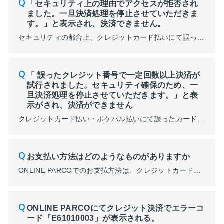
「セキュリティ上の理由でアクセスが拒否され
ました。一旦決済処理を停止させていただきま
す。」と表示され、決済できません。
セキュリティの都合上、クレジットカード払いにて誤ったカード情報で一定回数決済を試みると アカウントロックを掛けさせていただいております。 ロックの掛かったアカウントではONLINE PARCOのご利用を制限させていただいており、該当のアカウントでは決済が不可となります。 アカウントロックの解除をご希望される場合は、下記お問い合わせフォームよりお問い合わせください。 ...
「 誤ったクレジット番号で一定回数以上決済が
試行されました。セキュリティ確保のため、一
旦決済処理を停止させていただきます。」と表
示がされ、決済ができません
クレジットカード払い・ポケパル払いにて誤ったカード情報で一定回数決済を試みるとアカウントロックがかかります。 アカウントロック後はクレジットカード払い・ポケパル払いでの決済ができなくなりますので、以下の操作を行い、アカウントロックの解除をお願いいたします。 ■スマートフォンをご利用の場合 ご利用のブラウザアプリを終了していただく（タスクキル）必要がございます。 ①...
お支払い方法はどのようなものがありますか
ONLINE PARCOでのお支払方法は、クレジットカード決済、コンビニ決済、PayPay、ポケパル払い（オンライン決済）がご利用いただけます。※ショップや商品によって、ご利用できない決済手段がございます。 ・クレジット決済について ・コンビニ決済について ・PayPayについて ・ポケパル払い（オンライン決済）について ・店頭受け取りについて
ONLINE PARCOにてクレジット決済でエラーコ
ード「E61010003」が表示される。