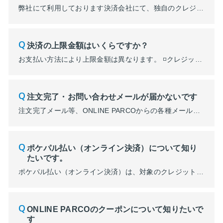
弊社にて利用しております決済会社にて、独自のクレジットカードセキュリティ対策が実施されており、お客様にご入力いただいたクレジットカード情報が本セキュリティ対策の基準に該当しております。 大変恐れ入りますが、具体的な基準内容については決済会社にて非公開情報であるため開示することが出来ないものとなります。 再度別のクレジットカードをご利用されるか、別のお支...
決済の上限金額はいくらですか？
お支払い方法により上限金額は異なります。 ◽️クレジットカード払い ご利用クレジットカードの限度額からご利用済み金額を引いた金額が上限となります。詳しくはご利用のクレジットカード会社にご確認ください。 ◽️ポケパル払い ご利用クレジットカードの限度額からご利用済み金額を引いた金額か、109,999,999円のどちらか低い方が上限となります。詳しくはご利用のクレジットカード会社...
注文完了・お問い合わせメールが届かないです
注文完了メール等、ONLINE PARCOからの各種メールは【noreply@parco.jp】のアドレスよりお送りしています。 迷惑メールフォルダ等に振り分けられている場合がございますので、恐れ入りますが上記アドレスにてご確認のほどお願いいたします。 メールが届かない場合、迷惑メールフォルダ等に振り分けられている場合がございますので、以下の設定をご確認ください。 ...
ポケパル払い（オンライン決済）について知り
たいです。
ポケパル払い（オンライン決済）は、対象のクレジットカードをポケパル払い登録いただく事で、お得にPARCOポイントを貯める事が可能になる決済方法です。 貯めたPARCOポイントは、１P＝１円でONLINE PARCOや全国のパルコ店舗でご利用いただけます。 PARCO店頭で使えるQRコード決済のポケパル払いとは異なり、ONLINE PARCOご購入画面で「ポケパル払い（オンライン決済）」を...
ONLINE PARCOのクーポンについて知りたいで
す