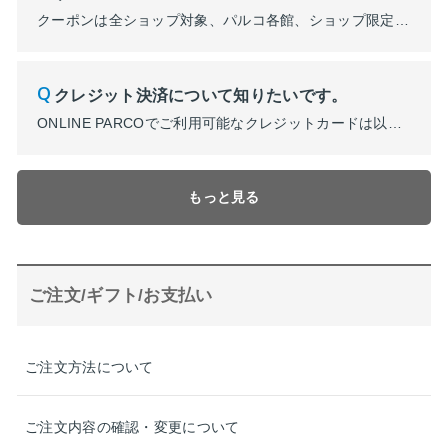
クーポンは全ショップ対象、パルコ各館、ショップ限定クーポンがございます。 ご注文手続き内にてご利用可能クーポンが確認できます。適用条件など詳細はご利用可能クーポンをクリックした後の画面でご確認ください。 ※会員メニュー内「ご利用可能なクーポン」からご確認いただけます。適用条件など詳細はクーポン一覧でご確認ください。
クレジット決済について知りたいです。
ONLINE PARCOでご利用可能なクレジットカードは以下になります。 ・PARCOカード（JFR CARD発行） ・セゾンカード各種 ・楽天カード ・大丸松坂屋カード ・VISA ・MASTER ・JCB ・アメリカン・エキスプレス ・ダイナースクラブ ※本人認証サービス（3Dセキュア2.0）非対応のカード、一部の海外発行クレジットカード 、一部のデビットカー...
もっと見る
ご注文/ギフト/お支払い
ご注文方法について
ご注文内容の確認・変更について