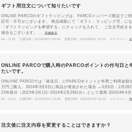
ギフト用注文について知りたいです
ONLINE PARCOのギフトラッピングは、PARCOメンバーズ限定で
応可・不可がございます。 商品画面にて「ギフト：ラッピング可」に
「ギフトラッピングを希望する」にチェックを入れて、 ご注文手続きを
場合もございます。 ...
詳細表示
No：1154
公開日時：2022/09/01 00:00
更新日時：2023/06/01 16:52
カテゴリー：
ONLINE PARCOで購入時のPARCOポイントの付与
たいです。
ONLIINE PARCOでは「発送日」にPARCOポイントと年間ご利用金額が反映され
万円ご購入。2024年3月5日に商品が発送された場合 →3月5日：2月2
23年度分（2023年3月1日~2024年2月29日分）として適用 ➁2024年4月
No：1410
公開日時：2024/03/01 09:00
更新日時：2025/12/25 16:20
カテゴリー：
P
注文後に注文内容を変更することはできますか？