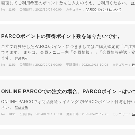
画面にてご利用希望のポイント数をご入力のうえ、ご利用ください。
詳
No：1169
公開日時：2022/10/07 00:00
カテゴリー：
PARCOポイントについて
PARCOポイントの獲得ポイント数を知りたいです。
ご注文時獲得したPARCOポイントにつきましてはご購入確定前「ご注
できます。 または、会員メニュー内「会員情報」→「会員情報確認・変
ます。
詳細表示
No：1159
公開日時：2022/09/01 00:00
更新日時：2022/10/18 19:08
カテゴリー：
P
ONLINE PARCOでの注文の場合、PARCOポイントは
ONLINE PARCOでは商品発送タイミングでPARCOポイント付与を
さい。
詳細表示
No：1891
公開日時：2024/07/01 16:50
更新日時：2025/05/21 17:25
カテゴリー：
P