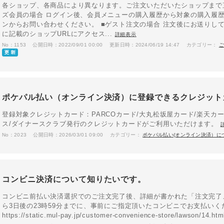
各ショップ、各商品により異なります。ご注文いただいたショップまで直
ズ会員の場合 ログイン後、会員メニューの購入履歴から対象の購入履
ンからお問い合わせください。 ■ゲスト注文の場合 注文後にお送りし
に記載のショップURLにアクセス...
詳細表示
No：1153
公開日時：2022/09/01 00:00
更新日時：2024/06/19 14:47
カテゴリー：
ポケパル払い（オンライン決済）に登録できるクレジット
登録対象クレジットカード：PARCOカード/大丸松坂屋カード/楽天カー
ス/ダイナースクラブ発行のクレジットカードがご利用いただけます。
No：2023
公開日時：2026/03/01 09:00
カテゴリー：
ポケパル払い(オンライン決済）に
コンビニ決済について知りたいです。
コンビニ前払い決済選択でのご注文完了後、詳細が書かれた「注文完了
ら3日後の23時59分までに、事前にご指定頂いたコンビニでお支払い
https://static.mul-pay.jp/customer-convenience-store/lawso