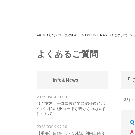
PARCOメンバーズのFAQ
>
ONLINE PARCOについて
>
よくあるご質問
『 
Info&News
2025/05/14 11:00
32件中
【ご案内】一部端末にて顔認証後にポ
ケパル払いQRコードが表示されない件
について
2023/03/10 07:00
【重要】店頭ポケパル払い利用上限金