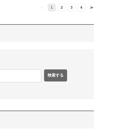
≪
1
2
3
4
≫