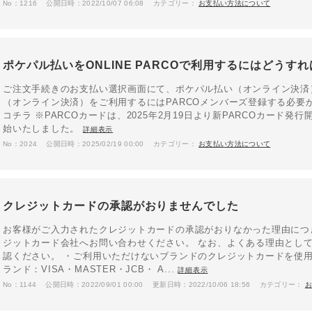
No：1216
公開日時：2022/10/07 06:08
カテゴリー：
お支払い方法について
ポケパル払いをONLINE PARCOで利用するにはどうす
ご注文手続きのお支払い選択画面にて、ポケパル払い（オンライン決済
（オンライン決済）をご利用するにはPARCOメンバーズ登録する必要が
コチラ ※PARCOカードは、2025年2月19日より新PARCOカード発行
始いたしました。
詳細表示
No：2024
公開日時：2025/02/19 00:00
カテゴリー：
お支払い方法について
クレジットカードの承認がおりませんでした
お客様がご入力されたクレジットカードの承認がおりなかった理由につ
ジットカード会社へお問い合わせください。 なお、よくある理由とし
認ください。 ・ご利用いただけないブランドのクレジットカードを使
ランド：VISA・MASTER・JCB・ A...
詳細表示
No：1144
公開日時：2022/09/01 00:00
更新日時：2022/10/06 18:56
カテゴリー：