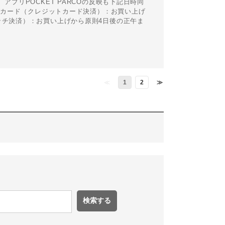
アプリPOCKET PARCOの反映も下記日時同
COカード（クレジットカード決済）：お買い上げ
isaタッチ決済）：お買い上げから原則4日後の正午ま
≪
1
2
≫