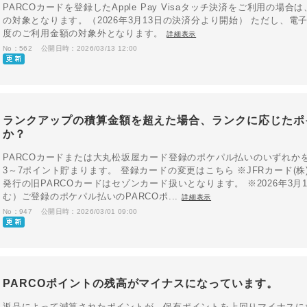
PARCOカードを登録したApple Pay Visaタッチ決済をご利用の
の対象となります。（2026年3月13日の決済分より開始） ただし、電
度のご利用金額の対象外となります。
詳細表示
No：562
公開日時：2026/03/13 12:00
ランクアップの積算金額を超えた場合、ランクに応じたポ
か？
PARCOカードまたは大丸松坂屋カード登録のポケパル払いのいずれか
3～7ポイント貯まります。 登録カードの変更はこちら ※JFRカード(株
発行の旧PARCOカードはセゾンカード扱いとなります。 ※2026年3月
む）ご登録のポケパル払いのPARCOポ...
詳細表示
No：947
公開日時：2026/03/01 09:00
PARCOポイントの残高がマイナスになっています。
返品によって減算されたポイントが、保有ポイントを上回りマイナスに