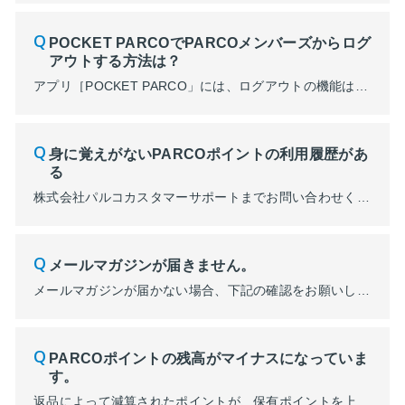
POCKET PARCOでPARCOメンバーズからログ
アウトする方法は？
アプリ［POCKET PARCO」には、ログアウトの機能はついておりません。 ただし、セキュリティ上、定期的にPARCOメンバーズへのログインを求められる場合がございます。 詳細はこちら
身に覚えがないPARCOポイントの利用履歴があ
る
株式会社パルコカスタマーサポートまでお問い合わせくださいませ。
メールマガジンが届きません。
メールマガジンが届かない場合、下記の確認をお願いします。 【１】[@parco.jp] からのメールが受信できるようになっているかご確認ください。 【２】迷惑メールフォルダなど、他のフォルダに振り分けられていないかご確認ください。 【３】PARCOメンバーズの登録情報を以下の手順でご確認ください。 ■POCKET PARCO（アプリ）からの変更手順 １．ポケパル払い...
PARCOポイントの残高がマイナスになっていま
す。
返品によって減算されたポイントが、保有ポイントを上回りマイナスになった可能性があります。 詳細の確認は、株式会社パルコカスタマーサポートまでお問い合わせください。