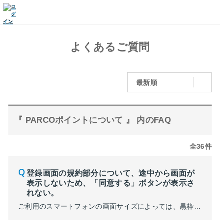
よくあるご質問
最新順
『 PARCOポイントについて 』 内のFAQ
全36件
登録画面の規約部分について、途中から画面が
表示しないため、「同意する」ボタンが表示さ
れない。
ご利用のスマートフォンの画面サイズによっては、黒枠線の外側の領域が狭く、操作しづらい場合もございます。 操作がむずかしい場合は、スマートフォンを横向きの画面表示に切り替え、再度お試しください。 上記で改善されない場合、以下についてもご確認ください。 ①文字の設定を「通常サイズ」など変更をお願いいたします。 ②画面読み込みが停止している ご利用ネットワークにより...