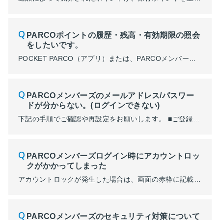
PARCOポイントの履歴・残高・有効期限の照会
をしたいです。
POCKET PARCO（アプリ）または、PARCOメンバーズのマイページにてご確認いただけます。 ■POCKET PARCO 「有効期限・履歴」からポイントの詳細が確認できます。 有効期限30日以内の場合は、赤字で「まもなく失効」の表示がされます。 （POCKET PARCO画面） ■PARCOメンバーズマイページ画面 メンバーズ画面の左上三本線⇒「PARCOポイン...
PARCOメンバーズのメールアドレス/パスワー
ドが分からない。(ログインできない)
下記の手順でご確認や再設定をお願いします。 ■ご登録のメールアドレスが不明な場合 お心当たりのあるメールで検索しご確認ください。 本文中に記載されているアドレスが登録のものになります。 ➀メール検索で「noreply@parco.jp」を入力 ➁件名:【PARCOメンバーズ】新規会員登録完了 【メール画像】 ...
PARCOメンバーズログイン時にアカウントロッ
クがかかってしまった
アカウントロックが発生した場合は、画面の赤枠に記載されている「リンク」をタップし解除を進めてください。 メールアドレス/パスワードが誤っている場合はコチラよりご確認ください。 ■ロックの解除方法について ①「リンク」をタップ ➁PARCOメンバーズにご登録のメールアドレスと生年月日を入力し「確認する」をタップ ※メールアドレスや生年月日の...
PARCOメンバーズのセキュリティ対策について