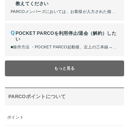
教えてください
PARCOメンバーズにおいては、お客様が入力された個人情報やクレジットカード情報を送受信される際にSSL (Secure Sockets Layer) と呼ばれる秘匿性の高い暗号通信技術を使用しておりますので、安心してサイトをご利用いただけます。 ※SSLとは Secure Sockets Layer(セキュア・ソケット・レイヤー)の略で、秘匿性の高い暗号化通信を提供...
POCKET PARCOを利用停止/退会（解約）した
い
■操作方法 ・POCKET PARCO起動後、左上の三本線→「設定」→「利用停止・退会」 保有ポイントなど注意事項をご確認の上、アカウント停止を行ってください。 ■操作フロー ① ② ③ ④
もっと見る
PARCOポイントについて
ポイント