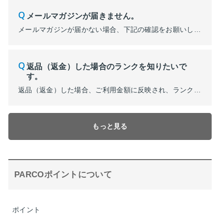
メールマガジンが届きません。
メールマガジンが届かない場合、下記の確認をお願いします。 【１】[@parco.jp] からのメールが受信できるようになっているかご確認ください。 【２】迷惑メールフォルダなど、他のフォルダに振り分けられていないかご確認ください。 【３】PARCOメンバーズの登録情報を以下の手順でご確認ください。 ■POCKET PARCO（アプリ）からの変更手順 １．ポケパル払い...
返品（返金）した場合のランクを知りたいで
す。
返品（返金）した場合、ご利用金額に反映され、ランクがダウンする可能性がございます。 （例）9月：25万円お買い上げ 11月に15万円分返品した場合 ⇒本年度のご利用金額は10万円となり、ゴールドからシルバーランクにダウンします。 （例）9月：25万円お買い上げ 10月に15万円分返品した場合 ⇒ランクアップ確定前の返品（返金）により本年度のご利用金額は25万円から10...
もっと見る
PARCOポイントについて
ポイント