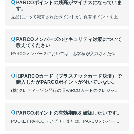
PARCOポイントの残高がマイナスになっていま
す。
返品によって減算されたポイントが、保有ポイントを上回りマイナスになった可能性があります。 詳細の確認は、株式会社パルコカスタマーサポートまでお問い合わせください。
PARCOメンバーズのセキュリティ対策について
教えてください
PARCOメンバーズにおいては、お客様が入力された個人情報やクレジットカード情報を送受信される際にSSL (Secure Sockets Layer) と呼ばれる秘匿性の高い暗号通信技術を使用しておりますので、安心してサイトをご利用いただけます。 ※SSLとは Secure Sockets Layer（セキュア・ソケット・レイヤー）の略で、秘匿性の高い暗号化通信を提供...
旧PARCOカード（プラスチックカード決済）で
購入したがPARCOポイントが付いていない。
(株)クレディセゾン発行の旧PARCOカードのクレジットカード決済での「PARCOポイントの付与及び利用」は2024年2月29日をもって終了しました。 2025年2月19日よりJFRカード(株)発行の新しいPARCOカードは、クレジットカード決済でもPARCOポイントが貯まります。詳細はこちら
PARCOポイントの有効期限を確認したいです。
POCKET PARCO（アプリ）または、PARCOメンバーズのマイページにてご確認いただけます。 ■POCKET PARCO 「有効期限・履歴」からポイントの詳細が確認できます。 有効期限30日以内の場合は、赤字で「まもなく失効」の表示がされます。 （POCKET PARCO画面） ■PARCOメンバーズマイページ画面 メンバーズ画面の左上三本線⇒「PARCOポイン...