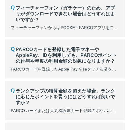
フィーチャーフォン（ガラケー）のため、アプ
リがダウンロードできない場合はどうすればよ
いですか？
フィーチャーフォンからはPOCKET PARCOアプリをご利用いただくことができません。 PARCOメンバーズは、WEBサイトからご登録いただけます。 PARCOメンバーズ：https://members.parco.jp/
PARCOカードを登録した電子マネーや
ApplePay、IDを利用しても、PARCOポイント
の付与や年度の利用金額の対象になりますか？
PARCOカードを登録したApple Pay Visaタッチ決済をご利用の場合は、PARCOポイントの付与や本年度のご利用金額の対象となります。（2026年3月13日の決済分より開始） ただし、電子マネーやiDでの利用は、ポイントの付与や本年度のご利用金額の対象外となります。
ランクアップの積算金額を超えた場合、ランク
に応じたポイントを貰うにはどうすれば良いで
すか？
PARCOカードまたは大丸松坂屋カード登録のポケパル払いのいずれかをご利用いただくことで、110円（税込）ごとに3～7ポイント貯まります。 登録カードの変更はこちら ※JFRカード(株)発行のPARCOカードです。(株)クレディセゾン発行の旧PARCOカードはセゾンカード扱いとなります。 ※2026年3月1日より、セゾンカード（旧PARCOカード含む）ご登録のポケパル払いのPARCOポ...