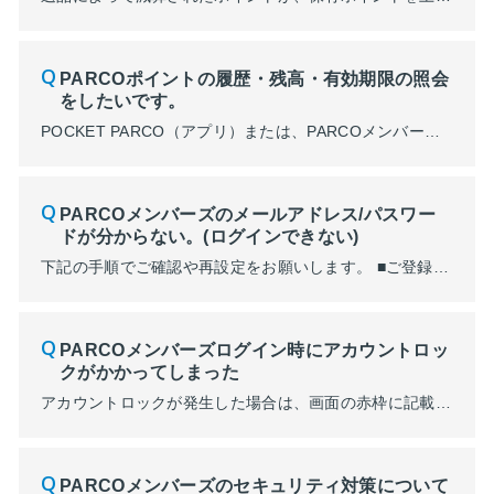
PARCOポイントの履歴・残高・有効期限の照会
をしたいです。
POCKET PARCO（アプリ）または、PARCOメンバーズのマイページにてご確認いただけます。 ■POCKET PARCO 「有効期限・履歴」からポイントの詳細が確認できます。 有効期限30日以内の場合は、赤字で「まもなく失効」の表示がされます。 （POCKET PARCO画面） ■PARCOメンバーズマイページ画面 メンバーズ画面の左上三本線⇒「PARCOポイン...
PARCOメンバーズのメールアドレス/パスワー
ドが分からない。(ログインできない)
下記の手順でご確認や再設定をお願いします。 ■ご登録のメールアドレスが不明な場合 お心当たりのあるメールで検索しご確認ください。 本文中に記載されているアドレスが登録のものになります。 ➀メール検索で「noreply@parco.jp」を入力 ➁件名:【PARCOメンバーズ】新規会員登録完了 【メール画像】 ...
PARCOメンバーズログイン時にアカウントロッ
クがかかってしまった
アカウントロックが発生した場合は、画面の赤枠に記載されている「リンク」をタップし解除を進めてください。 メールアドレス/パスワードが誤っている場合はコチラよりご確認ください。 ■ロックの解除方法について ①「リンク」をタップ ➁PARCOメンバーズにご登録のメールアドレスと生年月日を入力し「確認する」をタップ ※メールアドレスや生年月日の...
PARCOメンバーズのセキュリティ対策について