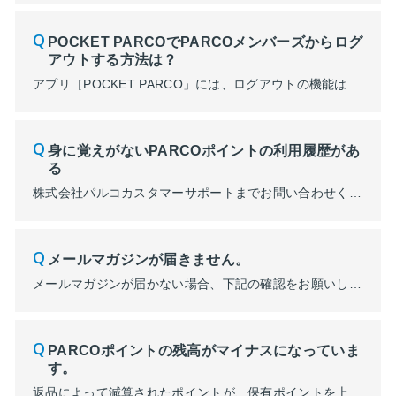
POCKET PARCOでPARCOメンバーズからログ
アウトする方法は？
アプリ［POCKET PARCO」には、ログアウトの機能はついておりません。 ただし、セキュリティ上、定期的にPARCOメンバーズへのログインを求められる場合がございます。 詳細はこちら
身に覚えがないPARCOポイントの利用履歴があ
る
株式会社パルコカスタマーサポートまでお問い合わせくださいませ。
メールマガジンが届きません。
メールマガジンが届かない場合、下記の確認をお願いします。 【１】[@parco.jp] からのメールが受信できるようになっているかご確認ください。 【２】迷惑メールフォルダなど、他のフォルダに振り分けられていないかご確認ください。 【３】PARCOメンバーズの登録情報を以下の手順でご確認ください。 ■POCKET PARCO（アプリ）からの変更手順 １．ポケパル払い...
PARCOポイントの残高がマイナスになっていま
す。
返品によって減算されたポイントが、保有ポイントを上回りマイナスになった可能性があります。 詳細の確認は、株式会社パルコカスタマーサポートまでお問い合わせください。