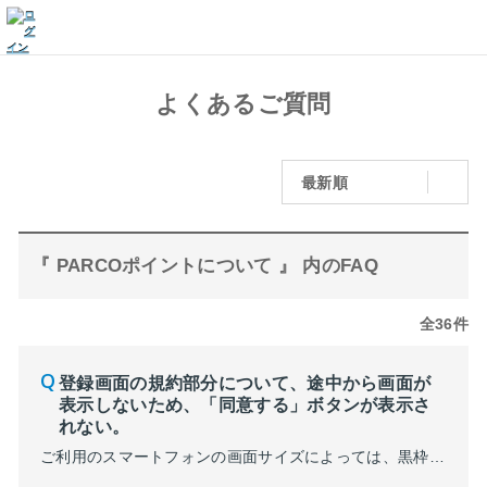
よくあるご質問
最新順
『 PARCOポイントについて 』 内のFAQ
全36件
登録画面の規約部分について、途中から画面が
表示しないため、「同意する」ボタンが表示さ
れない。
ご利用のスマートフォンの画面サイズによっては、黒枠線の外側の領域が狭く、操作しづらい場合もございます。 操作がむずかしい場合は、スマートフォンを横向きの画面表示に切り替え、再度お試しください。 上記で改善されない場合、以下についてもご確認ください。 ①文字の設定を「通常サイズ」など変更をお願いいたします。 ②画面読み込みが停止している ご利用ネットワークにより...