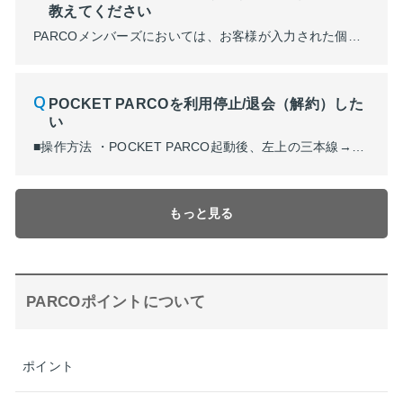
教えてください
PARCOメンバーズにおいては、お客様が入力された個人情報やクレジットカード情報を送受信される際にSSL (Secure Sockets Layer) と呼ばれる秘匿性の高い暗号通信技術を使用しておりますので、安心してサイトをご利用いただけます。 ※SSLとは Secure Sockets Layer(セキュア・ソケット・レイヤー)の略で、秘匿性の高い暗号化通信を提供...
POCKET PARCOを利用停止/退会（解約）した
い
■操作方法 ・POCKET PARCO起動後、左上の三本線→「設定」→「利用停止・退会」 保有ポイントなど注意事項をご確認の上、アカウント停止を行ってください。 ■操作フロー ① ② ③ ④
もっと見る
PARCOポイントについて
ポイント