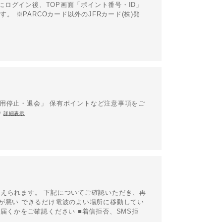
ズにログイン後、TOP画面「ポイント番号・ID」
。 ※PARCOカード以外のJFRカード(株)発
「利用停止・退会」 保有ポイントなど注意事項をご
④
詳細表示
えられます。 下記についてご確認いただき、再
が悪い できるだけ電波のよい場所に移動してい
届くかをご確認ください ■着信拒否、SMS拒