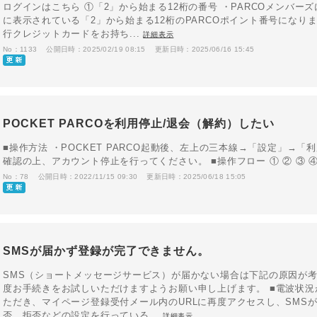
ログインはこちら ①「2」から始まる12桁の番号 ・PARCOメンバー
に表示されている「2」から始まる12桁のPARCOポイント番号になります
行クレジットカードをお持ち...
詳細表示
No：1133
公開日時：2025/02/19 08:15
更新日時：2025/06/16 15:45
POCKET PARCOを利用停止/退会（解約）したい
■操作方法 ・POCKET PARCO起動後、左上の三本線→「設定」→
確認の上、アカウント停止を行ってください。 ■操作フロー ① ② ③ 
No：78
公開日時：2022/11/15 09:30
更新日時：2025/06/18 15:05
SMSが届かず登録が完了できません。
SMS（ショートメッセージサービス）が届かない場合は下記の原因が考
度お手続きをお試しいただけますようお願い申し上げます。 ■電波状況
ただき、マイページ登録受付メール内のURLに再度アクセスし、SMSが
否、拒否などの設定を行っている...
詳細表示