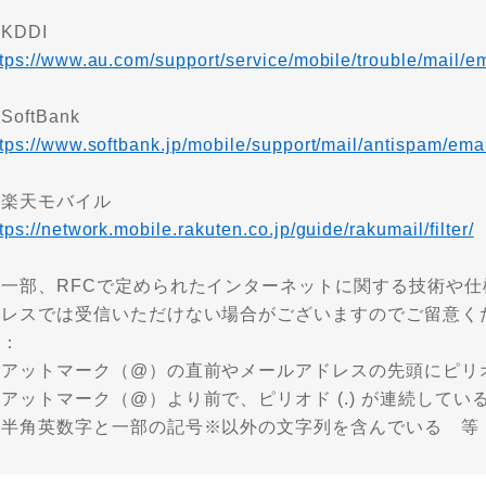
KDDI
tps://www.au.com/support/service/mobile/trouble/mail/ema
SoftBank
ttps://www.softbank.jp/mobile/support/mail/antispam/emai
・楽天モバイル
tps://network.mobile.rakuten.co.jp/guide/rakumail/filter/
※一部、RFCで定められたインターネットに関する技術や
ドレスでは受信いただけない場合がございますのでご留意く
例：
アットマーク（@）の直前やメールアドレスの先頭にピリオド 
アットマーク（@）より前で、ピリオド (.) が連続してい
・半角英数字と一部の記号※以外の文字列を含んでいる 等