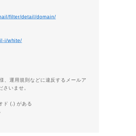
il/filter/detail/domain/
l-i/white/
仕様、運用規則などに違反するメールア
ださいませ。
(.) がある
る