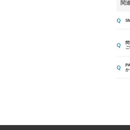
関連
S
問
ご
P
か