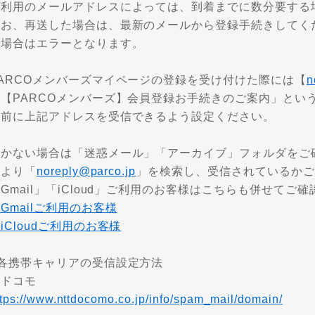
ご利用のメールアドレスによっては、到着までに数分要する
なお、再送した場合は、最新のメールから登録手続きしてく
た場合はエラーとなります。
PARCOメンバーズマイページの登録を受け付けた際には【
n
「【PARCOメンバーズ】会員登録お手続きのご案内」とい
事前に上記アドレスを受信できるよう設定ください。
届かない場合は「迷惑メール」「アーカイブ」フォルダをご
能より「
noreply@parco.jp
」を検索し、受信されているかご
Gmail」「iCloud」ご利用のお客様はこちらも併せてご
Gmailご利用のお客様
iCloudご利用のお客様
■各携帯キャリアの受信設定方法
・ドコモ
ttps://www.nttdocomo.co.jp/info/spam_mail/domain/