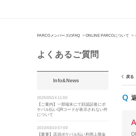
PARCOメンバーズのFAQ
>
ONLINE PARCOについて
>
よくあるご質問
戻る
Info&News
2025/05/14 11:00
【ご案内】一部端末にて顔認証後にポ
ケパル払いQRコードが表示されない件
について
2023/03/10 07:00
O
【重要】店頭ポケパル払い利用上限金