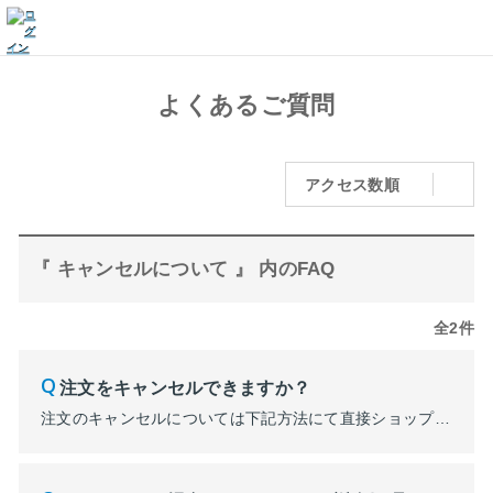
よくあるご質問
アクセス数順
『 キャンセルについて 』 内のFAQ
全2件
注文をキャンセルできますか？
注文のキャンセルについては下記方法にて直接ショップへお問い合わせください。 ■PARCOメンバーズ会員購入の場合 購入履歴より該当注文の購入履歴詳細を開いていただき、画面下部「この注文へのお問い合わせ」からお問い合わせください。 ■ゲスト注文の場合 注文完了時にお送りしているメール「ご注文・お申込完了のお知らせ」に記載のショップURLからお問い合わせく...