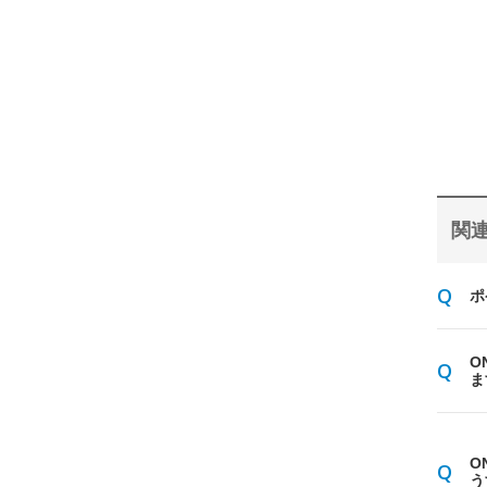
関連
ポ
O
ま
O
う