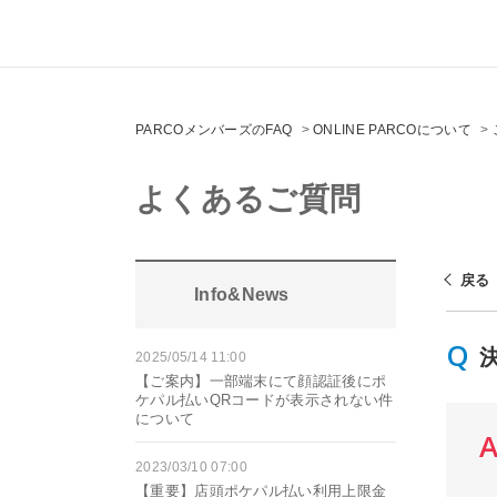
PARCOメンバーズのFAQ
>
ONLINE PARCOについて
>
よくあるご質問
戻る
Info&News
2025/05/14 11:00
【ご案内】一部端末にて顔認証後にポ
ケパル払いQRコードが表示されない件
について
2023/03/10 07:00
【重要】店頭ポケパル払い利用上限金