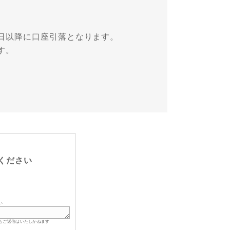
日以降に口座引落となります。
す。
ください
い
もご返信はいたしかねます