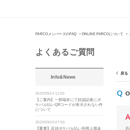
PARCOメンバーズのFAQ
>
ONLINE PARCOについて
>
よくあるご質問
戻る
Info&News
2025/05/14 11:00
【ご案内】一部端末にて顔認証後にポ
ケパル払いQRコードが表示されない件
について
2023/03/10 07:00
【重要】店頭ポケパル払い利用上限金