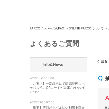
PARCOメンバーズのFAQ
>
ONLINE PARCOについて
>
よくあるご質問
戻る
Info&News
2025/05/14 11:00
【ご案内】一部端末にて顔認証後にポ
ケパル払いQRコードが表示されない件
について
2023/03/10 07:00
【重要】店頭ポケパル払い利用上限金