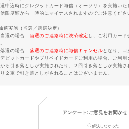
抽選申込時にクレジットカード与信（オーソリ）を実施いた
与信限度額から一時的にマイナスされますのでご注意くださ
■抽選実施（当選／落選決定）
・当選の場合：
当選のご連絡時に決済確定
し、ご利用カード
す。
・落選の場合：
落選のご連絡時に与信キャンセル
となり、口
※デビットカードやプリペイドカードご利用の場合、ご利用
座から引き落としが実施されたり、２回引き落としが実施さ
より２重で引き落としがされることはございません。
アンケート:ご意見をお聞かせ
解決しなかった