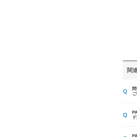
関連
問
ご
P
ド
P