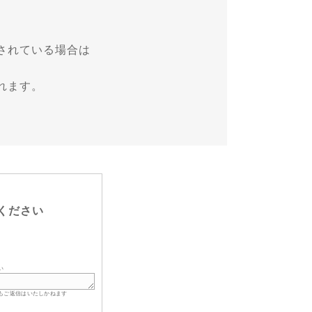
されている場合は
れます。
ください
い
もご返信はいたしかねます