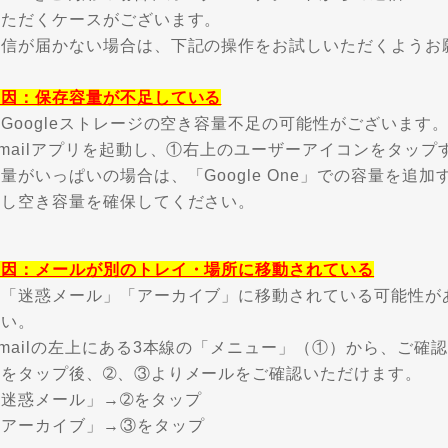
いただくケースがございます。
返信が届かない場合は、下記の操作をお試しいただくようお
要因：保存容量が不足している
Googleストレージの空き容量不足の可能性がございます
Gmailアプリを起動し、①右上のユーザーアイコンをタッ
量がいっぱいの場合は、「Google One」での容量を追
除し空き容量を確保してください。
要因：メールが別のトレイ・場所に移動されている
→「迷惑メール」「アーカイブ」に移動されている可能性が
さい。
mailの左上にある3本線の「メニュー」（①）から、ご確
①をタップ後、➁、③よりメールをご確認いただけます。
「迷惑メール」→➁をタップ
「アーカイブ」→③をタップ