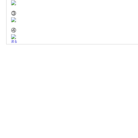
③
④
戻る