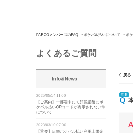
PARCOメンバーズのFAQ
>
ポケパル払いについて
>
ポ
よくあるご質問
戻る
Info&News
2025/05/14 11:00
【ご案内】一部端末にて顔認証後にポ
ケパル払いQRコードが表示されない件
について
2023/03/10 07:00
【重要】店頭ポケパル払い利用上限金