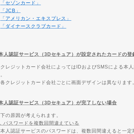
・
「セゾンカード」
・
「JCB」
・
「アメリカン・エキスプレス」
・
「ダイナースクラブカード」
■本人認証サービス（3Dセキュア）が設定されたカードの登
※クレジットカード会社によってはIDおよびSMSによる本
す。
※各クレジットカード会社ごとに画面デザインは異なります
■本人認証サービス（3Dセキュア）が完了しない場合
以下の原因が考えられます。
1．パスワードを複数回間違えている
→本人認証サービスのパスワードは、複数回間違えると一定