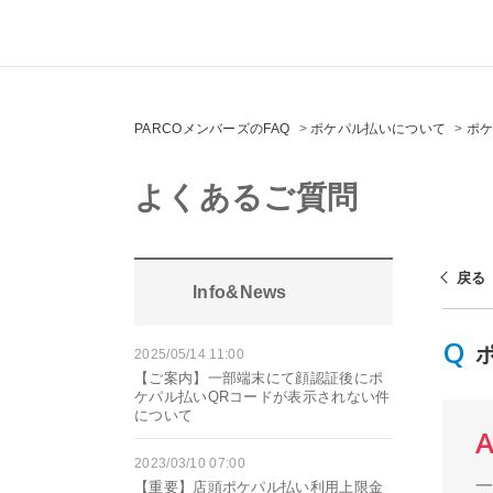
PARCOメンバーズのFAQ
>
ポケパル払いについて
>
ポ
よくあるご質問
戻る
Info&News
2025/05/14 11:00
【ご案内】一部端末にて顔認証後にポ
ケパル払いQRコードが表示されない件
について
2023/03/10 07:00
【重要】店頭ポケパル払い利用上限金