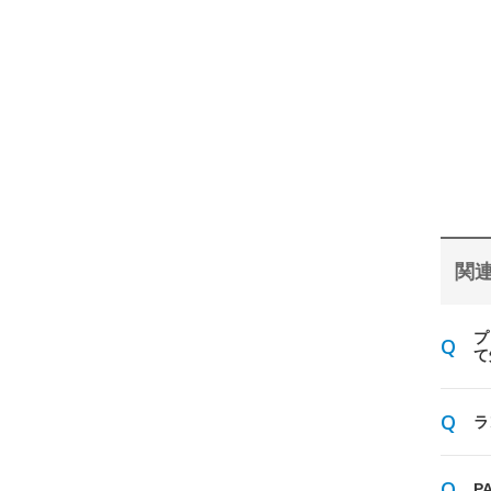
関連
プ
て
ラ
P