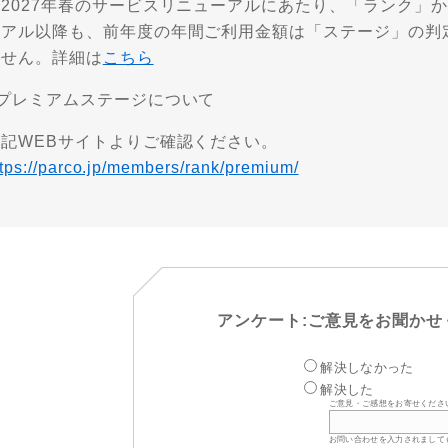
※2027年春のサービスリニューアルにあたり、「ランク」
ーアル以降も、前年度の年間ご利用金額は「ステージ」の判
ません。詳細は
こちら
■プレミアムステージについて
下記WEBサイトよりご確認ください。
ttps://parco.jp/members/rank/premium/
アンケート:ご意見をお聞かせ
解決しなかった
解決した
ご意見・ご感想をお寄せくださ
お問い合わせを入力されまして