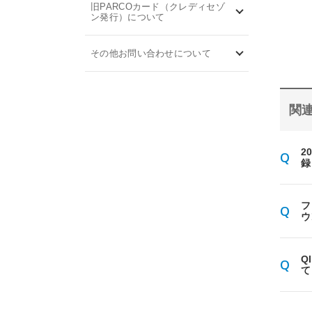
旧PARCOカード（クレディセゾ
ン発行）について
その他お問い合わせについて
関連
2
録
フ
ウ
Q
て