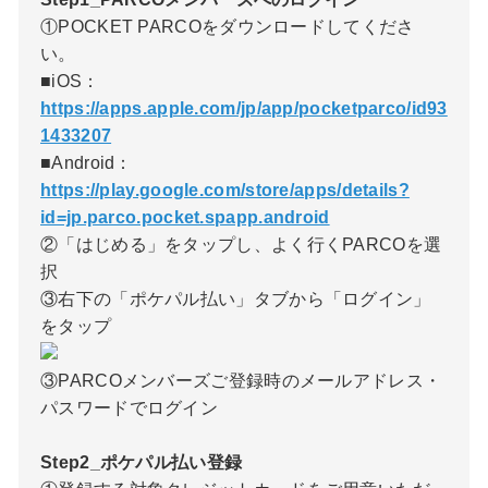
①POCKET PARCOをダウンロードしてくださ
い。
■iOS：
https://apps.apple.com/jp/app/pocketparco/id93
1433207
■Android：
https://play.google.com/store/apps/details?
id=jp.parco.pocket.spapp.android
②「はじめる」をタップし、よく行くPARCOを選
択
③右下の「ポケパル払い」タブから「ログイン」
をタップ
③PARCOメンバーズご登録時のメールアドレス・
パスワードでログイン
Step2_ポケパル払い登録