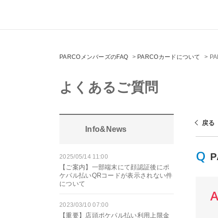
PARCOメンバーズのFAQ
>
PARCOカードについて
>
P
よくあるご質問
戻る
Info&News
2025/05/14 11:00
【ご案内】一部端末にて顔認証後にポ
ケパル払いQRコードが表示されない件
について
2023/03/10 07:00
【重要】店頭ポケパル払い利用上限金