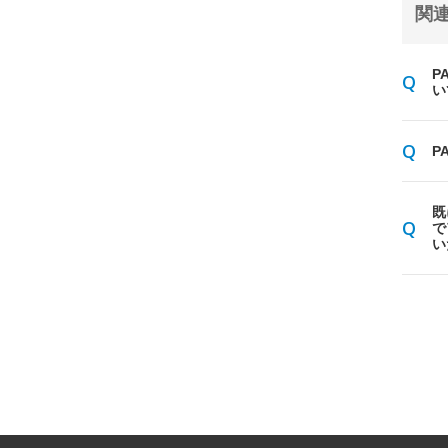
関連
P
い
P
既
で
い