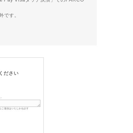
象外です。
ください
い
もご返信はいたしかねます