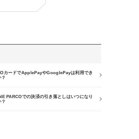
COカードでApplePayやGooglePayは利用でき
か？
INE PARCOでの決済の引き落としはいつになり
か？