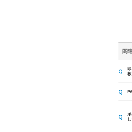
関連
即
教
P
ポ
し