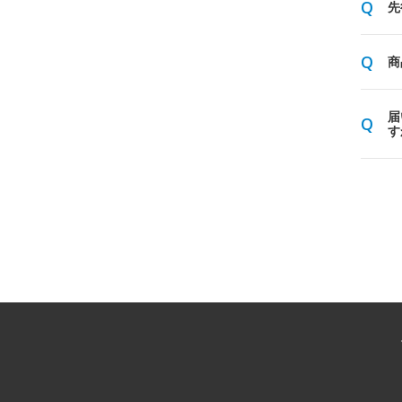
先
商
届
す