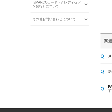
旧PARCOカード（クレディセゾ
ン発行）について
その他お問い合わせについて
関連
メ
ポ
P
す