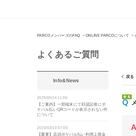
PARCOメンバーズのFAQ
>
ONLINE PARCOについて
>
よくあるご質問
戻る
Info&News
2025/05/14 11:00
【ご案内】一部端末にて顔認証後にポ
ケパル払いQRコードが表示されない件
について
2023/03/10 07:00
【重要】店頭ポケパル払い利用上限金