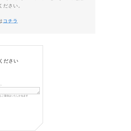
ください。
は
コチラ
ください
い
もご返信はいたしかねます