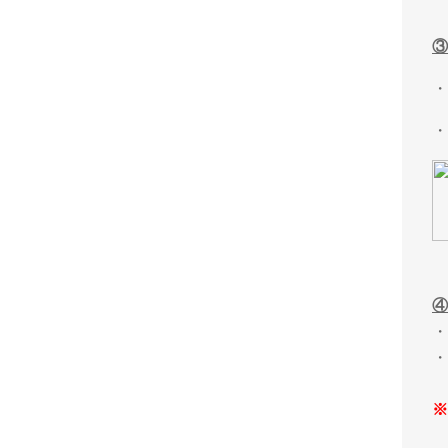
③
・
・
・