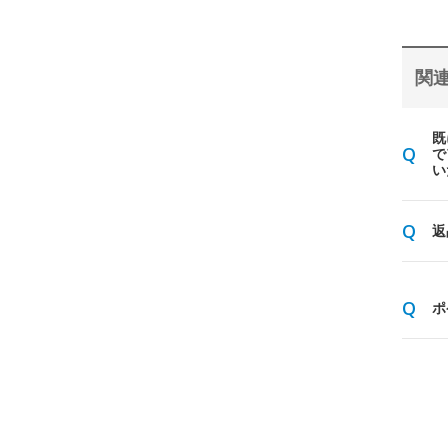
関連
既
で
い
返
ポ