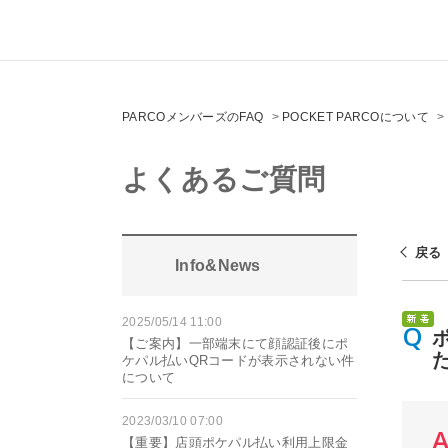
PARCOメンバーズのFAQ
>
POCKET PARCOについて
>
よくあるご質問
戻る
Info&News
2025/05/14 11:00
【ご案内】一部端末にて顔認証後にポ
ケパル払いQRコードが表示されない件
について
2023/03/10 07:00
【重要】店頭ポケパル払い利用上限金