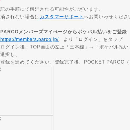
下記の手順にて解消される可能性がございます。
解消されない場合は
カスタマーサポート
へお問いわせくださ
①PARCOメンバーズマイぺージからポケパル払いをご登録
・
https://members.parco.jp/
より「ログイン」をタップ
・ログイン後、TOP画面の左上「三本線」→「ポケパル払
を選択し、
録を進めてください。登録完了後、POCKET PARCO