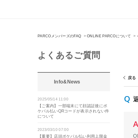
PARCOメンバーズのFAQ
>
ONLINE PARCOについて
>
よくあるご質問
戻る
Info&News
2025/05/14 11:00
【ご案内】一部端末にて顔認証後にポ
ケパル払いQRコードが表示されない件
について
2023/03/10 07:00
O
【重要】店頭ポケパル払い利用上限金