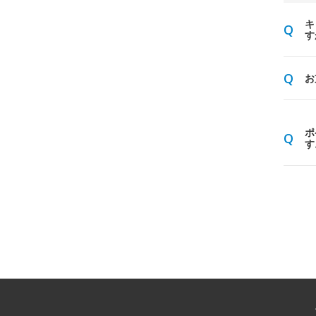
キ
す
お
ポ
す