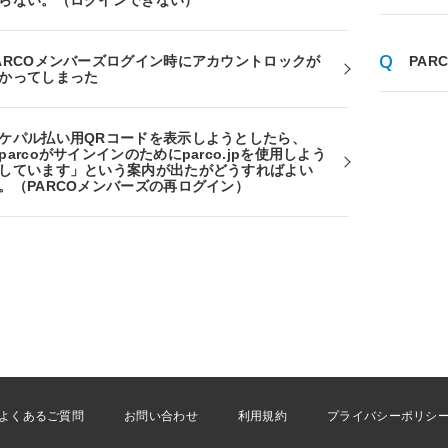
らない。（ログインできない）
ARCOメンバーズログイン時にアカウントロックが
PA
かってしまった
ケパル払い用QRコードを表示しようとしたら、
parcoがサインインのためにparco.jpを使用しよう
しています」という案内が出たがどうすればよい
。（PARCOメンバーズの再ログイン）
よくあるご質問
お問い合わせ
利用規約
プライバシーポリシ