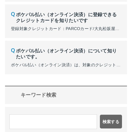
ポケパル払い（オンライン決済）に登録できる
クレジットカードを知りたいです
登録対象クレジットカード：PARCOカード/大丸松坂屋カード/楽天カード/セゾンカード/JCB/アメリカン・エキスプレス/ダイナースクラブ発行のクレジットカードがご利用いただけます。
ポケパル払い（オンライン決済）について知り
たいです。
ポケパル払い（オンライン決済）は、対象のクレジットカードをポケパル払い登録いただく事で、お得にPARCOポイントを貯める事が可能になる決済方法です。 貯めたPARCOポイントは、１P＝１円でONLINE PARCOや全国のパルコ店舗でご利用いただけます。 PARCO店頭で使えるQRコード決済のポケパル払いとは異なり、ONLINE PARCOご購入画面で「ポケパル払い（オンライン決済）」を...
キーワード検索
検索する