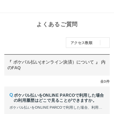
よくあるご質問
アクセス数順
『 ポケパル払い(オンライン決済）について 』 内
のFAQ
全3件
ポケパル払いをONLINE PARCOで利用した場合
の利用履歴はどこで見ることができますか。
ポケパル払いをONLINE PARCOで利用した場合、利用履歴はWebのPARCOメンバーズ画面にて確認が可能です。 アプリを利用した決済ではないため、スマートフォンのPOCKET PARCOアプリからは、確認ができません。 ※PARCOメンバーズログインはこちらから https://members.parco.jp/