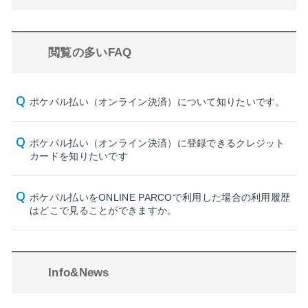
閲覧の多いFAQ
ポケパル払い（オンライン決済）について知りたいです。
ポケパル払い（オンライン決済）に登録できるクレジット
カードを知りたいです
ポケパル払いをONLINE PARCOで利用した場合の利用履歴
はどこで見ることができますか。
Info&News