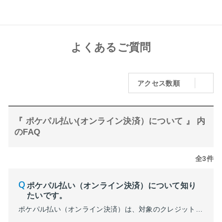
よくあるご質問
アクセス数順
『 ポケパル払い(オンライン決済）について 』 内
のFAQ
全3件
ポケパル払い（オンライン決済）について知り
たいです。
ポケパル払い（オンライン決済）は、対象のクレジットカードをポケパル払い登録いただく事で、お得にPARCOポイントを貯める事が可能になる決済方法です。 貯めたPARCOポイントは、１P＝１円でONLINE PARCOや全国のパルコ店舗でご利用いただけます。 PARCO店頭で使えるQRコード決済のポケパル払いとは異なり、ONLINE PARCOご購入画面で「ポケパル払い（オンライン決済）」を...