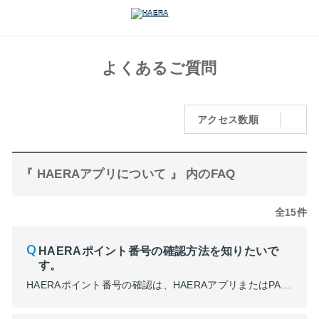
よくあるご質問
アクセス数順
『 HAERAアプリについて 』 内のFAQ
全15件
HAERAポイント番号の確認方法を知りたいで
す。
HAERAポイント番号の確認は、HAERAアプリまたはPARCOメンバーズサイトからご確認いただけます。 ■HAERAアプリからの確認 HAERAアプリにてログイン後、タブ中央の「MY PAGE」よりご確認ください。 ■PARCOメンバーズサイトからの確認 PARCOメンバーズサイト（https://parco.jp/members/）にてログイン後、三本線メニュー内の「HAERA」...