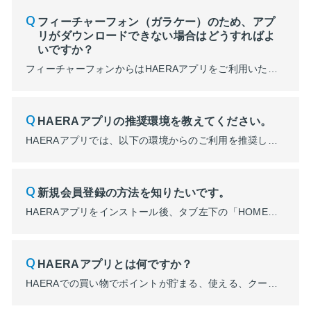
フィーチャーフォン（ガラケー）のため、アプ
リがダウンロードできない場合はどうすればよ
いですか？
フィーチャーフォンからはHAERAアプリをご利用いただくことができません。
HAERAアプリの推奨環境を教えてください。
HAERAアプリでは、以下の環境からのご利用を推奨しております。 一部タブレット等の端末では、画面が正しく表示されないなど、問題が生じる場合がございます。 ■推奨環境 ＜iPhone＞ iOS16.0以降 ＜Android＞ Android9.0以降
新規会員登録の方法を知りたいです。
HAERAアプリをインストール後、タブ左下の「HOME」にて「新規会員登録・ログイン」からご登録ください。 ※HAERAアプリの新規会員登録は、PARCOメンバーズへの会員登録となります。 PARCOメンバーズにご登録できない場合は、HAERAアプリ・ポイント カスタマーサポートまでお問い合わせください。
HAERAアプリとは何ですか？
HAERAでの買い物でポイントが貯まる、使える、クーポンなどの会員限定サービスを受けられるアプリです。 ※HAERAアプリの会員限定サービスのご利用には、PARCOメンバーズへの登録が必要です。 アプリのダウンロードはこちらから ・iOS ・Android