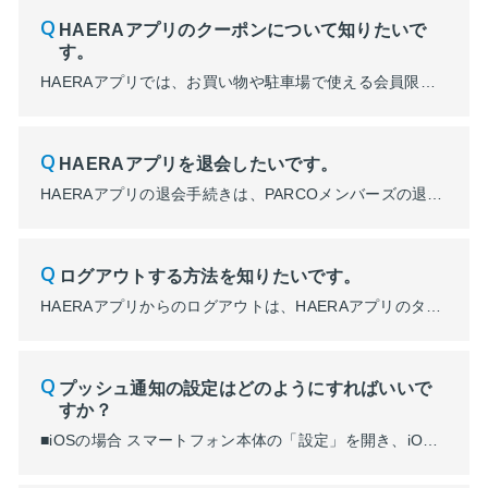
HAERAアプリのクーポンについて知りたいで
す。
HAERAアプリでは、お買い物や駐車場で使える会員限定のクーポンを随時配信します。 HAERAアプリのタブ左から2番目の「COUPON」にてクーポンをご確認ください。 適用条件など詳細は、クーポンをタップした後のクーポン詳細よりご確認ください。 ※各クーポンをご利用いただくまでクーポンページの「利用する」ボタンを押さないようご注意ください。間違って押してしまうと無効となります。
HAERAアプリを退会したいです。
HAERAアプリの退会手続きは、PARCOメンバーズの退会となります。 PARCOメンバーズの退会に伴い、以下のサービスがご利用できなくなります。 ・PARCOポイント ・ポケパル払い ・ONLINE PARCO 会員専用サービス ・PARCOメンバーズマイページへのログイン ・コイン（POCKET PARCO ID登録除く） ・POCKET PARCOアプリ ・HAERAア...
ログアウトする方法を知りたいです。
HAERAアプリからのログアウトは、HAERAアプリのタブ左下の「HOME」にて三本線メニュー内の「ログアウト」よりログアウトをお願いします。 ※会員サービスをご利用いただくには、再度ログインが必要となります。 再度ログインをする際、過去ログインをしたアカウント以外でご利用になる場合は、別の端末をご利用いただくか、アプリをアンインストール後に再度インストールをする必要があります。
プッシュ通知の設定はどのようにすればいいで
すか？
■iOSの場合 スマートフォン本体の「設定」を開き、iOSの場合は画面下にある「アプリ一覧」にて「HAERA」を選択し、「通知」という項目にて「通知を許可」設定をONにしてください。 ■Androidの場合 スマートフォン本体の「アプリ」にて、インストールされているアプリの一覧が表示されますので、「HAERA」を選択し、その後「通知」という項目にて、「通知を許可」設定をONにしてくださ...