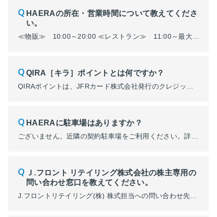
HAERAの所在・営業時間について教えてくださ
い。
≪物販≫ 10:00～20:00 ≪レストラン≫ 11:00～最大23:00 一部店舗につきましては上記営業時間と異なります。 詳細はこちら ※HAERAは不定休です。また年末年始は営業時間が異なります。 ※臨時休業・営業時間変更及び対象期間につきましては、予告なく変更となる場合がございます。ご了承くださいませ。
QIRA［キラ］ポイントとは何ですか？
QIRAポイントは、JFRカード株式会社発行のクレジットカードで貯まります。 貯まったQIRAポイントは、PARCOポイント、大丸松坂屋ポイント、その他の提携ポイント、特別体験、バリエーション豊富なモノコトや商品券に移行・交換することができます。 https://point.qira.jp/client
HAERAに駐車場はありますか？
ございません。近隣の契約駐車場をご利用ください。詳細はこちらをご確認ください。
Ｊ.フロント リテイリング株式会社の株主専用の
問い合わせ窓口を教えてください。
J.フロントリテイリング(株) 株式担当への問い合わせ先は下記になります。 ■受付時間： 10 時～18 時（日曜日および年末年始を除く） ■電話：03-6853-0090