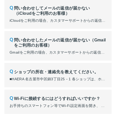
問い合わせしてメールの返信が届かない
（iCloudをご利用のお客様）
iCloudをご利用の場合、カスタマーサポートからの返信メールが確認できないといった問い合わせをいただくケースがございます。 返信が届かない場合は、下記の操作をお試しいただくようお願いいたします。 要因：iCloudの容量が上限に達している →iCloudはメール以外にも他のアプリやバックアップなどのストレージ容量としても共用されるため、容量が上限に達している可能性がございます。 ...
問い合わせしたメールの返信が届かない（Gmail
をご利用のお客様）
Gmailをご利用の場合、カスタマーサポートからの返信メールが確認できないといった問い合わせをいただくケースがございます。 返信が届かない場合は、下記の操作をお試しいただくようお願いいたします。 要因：保存容量が不足している →Googleストレージの空き容量不足の可能性がございます。 Gmailアプリを起動し、①右上のユーザーアイコンをタップすると➁の容量が表示されます。 容...
ショップの所在・連絡先を教えてください。
■HAERA 名古屋市中区錦3丁目25－1 各ショップは、ホームページよりご確認ください。
Wi-Fiに接続するにはどうすればいいですか？
お手持ちのスマートフォン等でWi-Fi設定画面を開き、 SSID :「haera-wifi」に接続してください。 自動表示される利用規約に同意後、1回の接続につき30分 WI-FIがご利用いただけます。 ※一部繋がりにくいエリアがございます。あらかじめ、ご了承くださいませ。