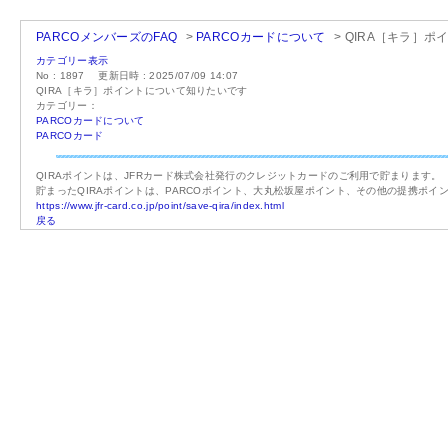
PARCOメンバーズのFAQ
>
PARCOカードについて
>
QIRA［キラ］ポ
カテゴリー表示
No : 1897
更新日時 : 2025/07/09 14:07
QIRA［キラ］ポイントについて知りたいです
カテゴリー：
PARCOカードについて
PARCOカード
QIRAポイントは、JFRカード株式会社発行のクレジットカードのご利用で貯まります。
貯まったQIRAポイントは、PARCOポイント、大丸松坂屋ポイント、その他の提携ポ
https://www.jfr-card.co.jp/point/save-qira/index.html
戻る