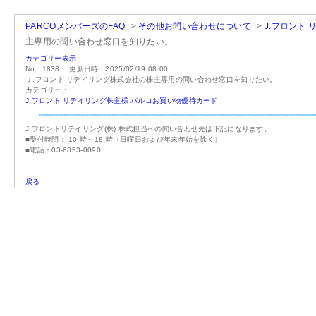
PARCOメンバーズのFAQ
>
その他お問い合わせについて
>
J.フロント
主専用の問い合わせ窓口を知りたい。
カテゴリー表示
No : 1838
更新日時 : 2025/02/19 08:00
Ｊ.フロント リテイリング株式会社の株主専用の問い合わせ窓口を知りたい。
カテゴリー：
J.フロント リテイリング株主様 パルコお買い物優待カード
J.フロントリテイリング(株) 株式担当への問い合わせ先は下記になります。
■受付時間： 10 時～18 時（日曜日および年末年始を除く）
■電話：03-6853-0090
戻る