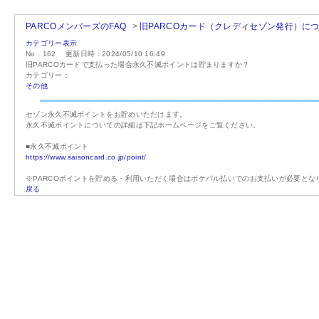
PARCOメンバーズのFAQ
>
旧PARCOカード（クレディセゾン発行）に
カテゴリー表示
No : 162
更新日時 : 2024/05/10 16:49
旧PARCOカードで支払った場合永久不滅ポイントは貯まりますか？
カテゴリー：
その他
セゾン永久不滅ポイントをお貯めいただけます。
永久不滅ポイントについての詳細は下記ホームページをご覧ください。
■永久不滅ポイント
https://www.saisoncard.co.jp/point/
※PARCOポイントを貯める・利用いただく場合はポケパル払いでのお支払いが必要とな
戻る