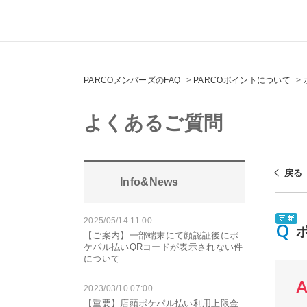
PARCOメンバーズのFAQ
>
PARCOポイントについて
>
よくあるご質問
戻る
Info&News
2025/05/14 11:00
【ご案内】一部端末にて顔認証後にポ
ケパル払いQRコードが表示されない件
について
2023/03/10 07:00
【重要】店頭ポケパル払い利用上限金