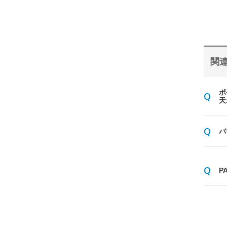
関連
ポ
天
バ
P