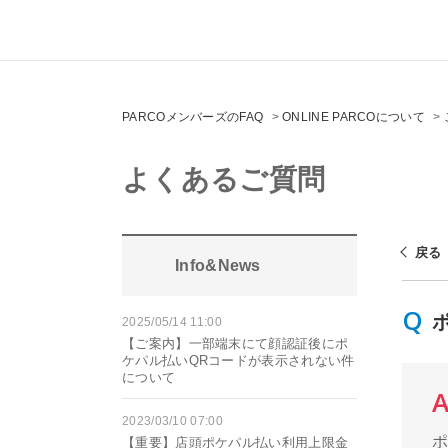
PARCOメンバーズのFAQ
>
ONLINE PARCOについて
>
よくあるご質問
戻る
Info&News
2025/05/14 11:00
【ご案内】一部端末にて顔認証後にポ
ケパル払いQRコードが表示されない件
について
2023/03/10 07:00
【重要】店頭ポケパル払い利用上限金