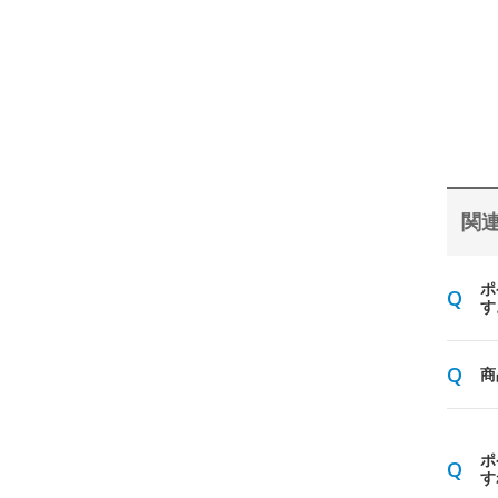
関連
ポ
す
商
ポ
す