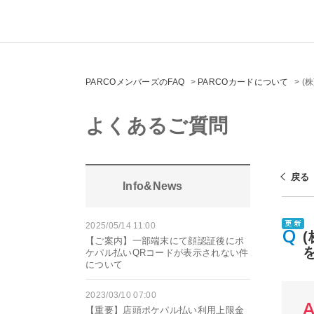
PARCOメンバーズのFAQ
>
PARCOカードについて
>
(
よくあるご質問
戻る
Info&News
2025/05/14 11:00
【ご案内】一部端末にて顔認証後にポ
ケパル払いQRコードが表示されない件
について
2023/03/10 07:00
【重要】店頭ポケパル払い利用上限金