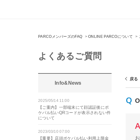
PARCOメンバーズのFAQ
>
ONLINE PARCOについて
>
よくあるご質問
戻る
Info&News
2025/05/14 11:00
【ご案内】一部端末にて顔認証後にポ
ケパル払いQRコードが表示されない件
について
2023/03/10 07:00
【重要】店頭ポケパル払い利用上限金