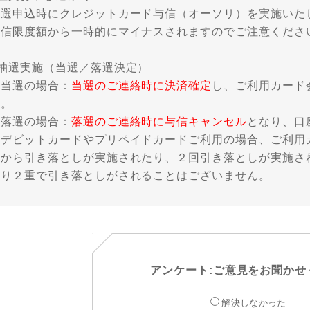
抽選申込時にクレジットカード与信（オーソリ）を実施いた
与信限度額から一時的にマイナスされますのでご注意くださ
■抽選実施（当選／落選決定）
・当選の場合：
当選のご連絡時に決済確定
し、ご利用カード
す。
・落選の場合：
落選のご連絡時に与信キャンセル
となり、口
※デビットカードやプリペイドカードご利用の場合、ご利用
座から引き落としが実施されたり、２回引き落としが実施さ
より２重で引き落としがされることはございません。
アンケート:ご意見をお聞かせ
解決しなかった