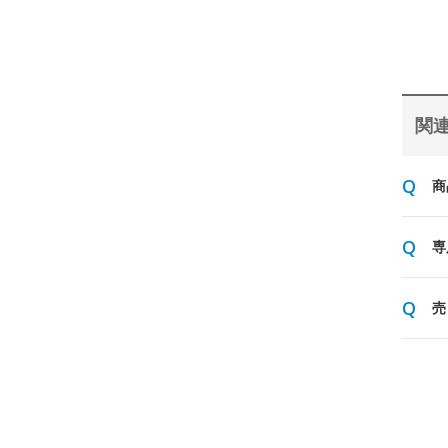
関連
商
専
売