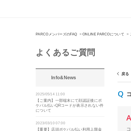
PARCOメンバーズのFAQ
>
ONLINE PARCOについて
>
よくあるご質問
戻る
Info&News
2025/05/14 11:00
【ご案内】一部端末にて顔認証後にポ
ケパル払いQRコードが表示されない件
について
2023/03/10 07:00
【重要】店頭ポケパル払い利用上限金